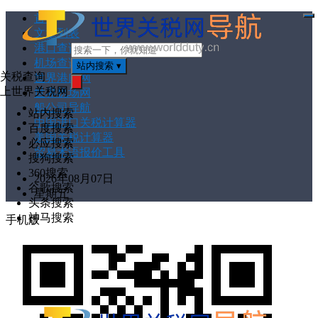
首页
打
文章列表
开
菜
港口查询
单
机场查询
站内搜索
▾
关税查询
世界港口网
上世界关税网
世界机场网
搜
索
船公司导航
站内搜索
中国进口关税计算器
百度搜索
美国关税计算器
必应搜索
贸易术语报价工具
搜狗搜索
360搜索
2026年08月07日
谷歌搜索
星期五
头条搜索
神马搜索
手机版