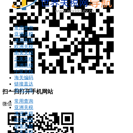
常用查询
亚洲关税
澳洲关税
欧洲关税
南美关税
北美关税
非洲关税
中亚关税
海关编码
链接直达
货代工具
扫一扫打开手机网站
常用查询
微信
亚洲关税
澳洲关税
欧洲关税
南美关税
北美关税