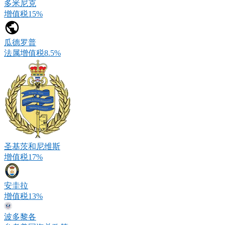
多米尼克
增值税15%
瓜德罗普
法属增值税8.5%
圣基茨和尼维斯
增值税17%
安圭拉
增值税13%
波多黎各