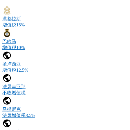
洪都拉斯
增值税15%
巴哈马
增值税10%
圣卢西亚
增值税12.5%
法属圭亚那
不收增值税
马提尼克
法属增值税8.5%