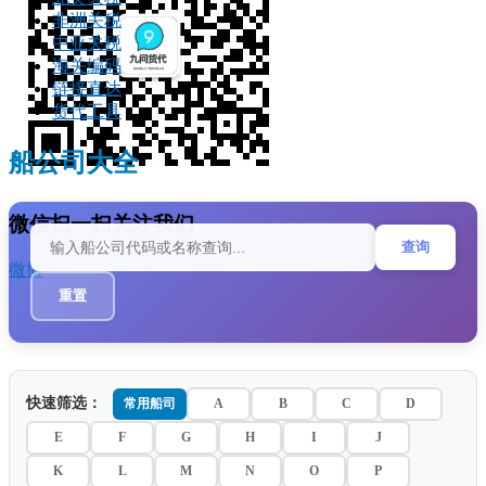
非洲关税
中亚关税
海关编码
链接直达
货代工具
船公司大全
微信扫一扫关注我们
查询
微博
重置
快速筛选：
常用船司
A
B
C
D
E
F
G
H
I
J
K
L
M
N
O
P