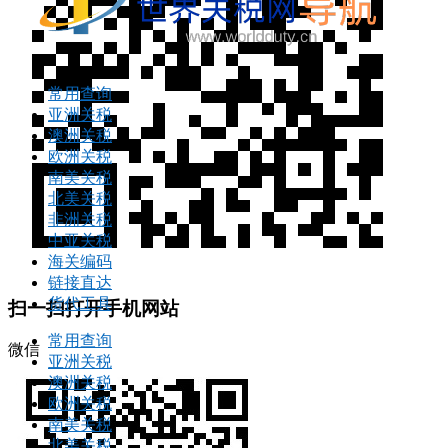
常用查询
亚洲关税
澳洲关税
欧洲关税
南美关税
北美关税
非洲关税
中亚关税
海关编码
链接直达
货代工具
扫一扫打开手机网站
常用查询
微信
亚洲关税
澳洲关税
欧洲关税
南美关税
北美关税