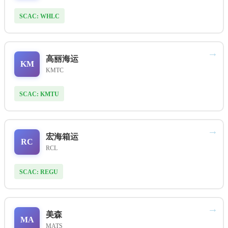
SCAC: WHLC
→
高丽海运
KM
KMTC
SCAC: KMTU
→
宏海箱运
RC
RCL
SCAC: REGU
→
美森
MA
MATS