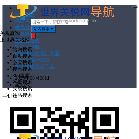
首页
打
文章列表
开
菜
港口查询
单
机场查询
站内搜索
▾
关税查询
世界港口网
上世界关税网
世界机场网
搜
索
船公司导航
站内搜索
中国进口关税计算器
百度搜索
美国关税计算器
必应搜索
贸易术语报价工具
搜狗搜索
360搜索
2026年08月08日
谷歌搜索
星期六
头条搜索
神马搜索
手机版