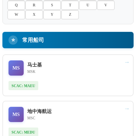
Q
R
S
T
U
V
W
X
Y
Z
⭐
常用船司
→
马士基
MS
MSK
SCAC: MAEU
→
地中海航运
MS
MSC
SCAC: MEDU