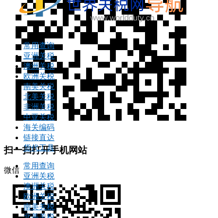
常用查询
亚洲关税
澳洲关税
欧洲关税
南美关税
北美关税
非洲关税
中亚关税
海关编码
链接直达
货代工具
扫一扫打开手机网站
常用查询
微信
亚洲关税
澳洲关税
欧洲关税
南美关税
北美关税