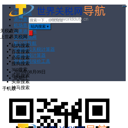
首页
打
文章列表
开
菜
港口查询
单
机场查询
站内搜索
▾
关税查询
世界港口网
上世界关税网
世界机场网
搜
索
船公司导航
站内搜索
中国进口关税计算器
百度搜索
美国关税计算器
必应搜索
贸易术语报价工具
搜狗搜索
360搜索
2026年08月09日
谷歌搜索
星期日
头条搜索
神马搜索
手机版