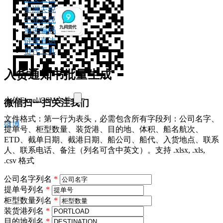
非洲关税
中亚关税
海关编码
链接直达
货代工具
入货通知书批量生成
上传Excel/CSV文件
微信扫一扫关注我们
文件格式：第一行为表头，必需包含所有字段列：公司名字、
微博
提单号、柜型数量、装货港、目的地、体积、船名航次、
ETD、截单日期、截港日期、船公司、船代、入货地点、联系
人、联系电话、备注（列名可含中英文）。支持 .xlsx, .xls,
.csv 格式
公司名字列名
*
提单号列名
*
柜型数量列名
*
装货港列名
*
目的地列名
*