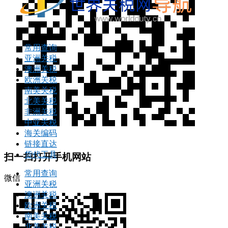
常用查询
亚洲关税
澳洲关税
欧洲关税
南美关税
北美关税
非洲关税
中亚关税
海关编码
链接直达
货代工具
扫一扫打开手机网站
常用查询
微信
亚洲关税
澳洲关税
欧洲关税
南美关税
北美关税