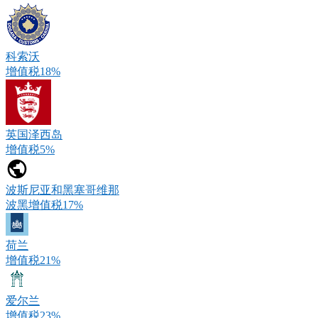
科索沃
增值税18%
英国泽西岛
增值税5%
波斯尼亚和黑塞哥维那
波黑增值税17%
荷兰
增值税21%
爱尔兰
增值税23%