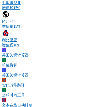
毛里塔尼亚
增值税15%
冈比亚
增值税15%
利比里亚
增值税10%
美
美国关税计算器
单
单位换算
英
英国关税计算器
货
货代万能翻译
全
全球时间工具
文
文本在线自动排版