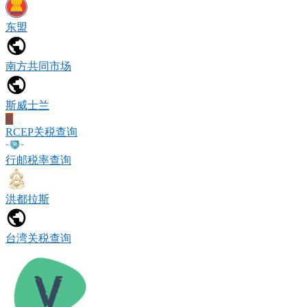
东盟
南方共同市场
斯威士兰
R
RCEP关税查询
行邮税率查询
洪都拉斯
台湾关税查询