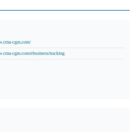
ww.cma-cgm.com/
w.cma-cgm.com/ebusiness/tracking