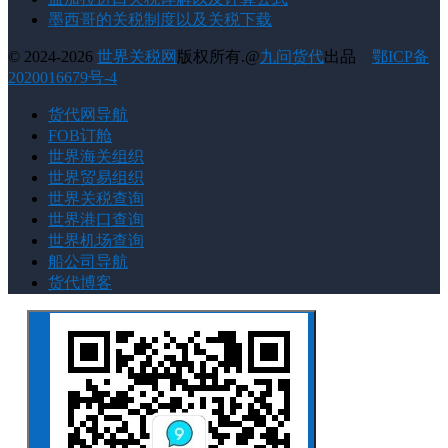
墨西哥的关税制度以及关税下载
© 2024-2026
世界关税网
版权所有.@
九问货代
出品
鄂ICP备
2020016679号-4
货代网导航
FOB订舱
世界海关组织
世界贸易组织
世界关税查询
世界港口查询
世界机场查询
船公司导航
货代博客