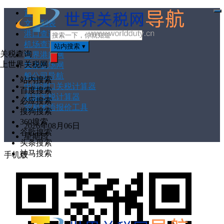
首页
打
文章列表
开
菜
港口查询
单
机场查询
站内搜索
▾
关税查询
世界港口网
上世界关税网
世界机场网
搜
索
船公司导航
站内搜索
中国进口关税计算器
百度搜索
美国关税计算器
必应搜索
贸易术语报价工具
搜狗搜索
360搜索
2026年08月06日
谷歌搜索
星期四
头条搜索
神马搜索
手机版