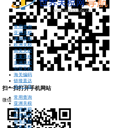
常用查询
亚洲关税
澳洲关税
欧洲关税
南美关税
北美关税
非洲关税
中亚关税
海关编码
链接直达
货代工具
扫一扫打开手机网站
常用查询
微信
亚洲关税
澳洲关税
欧洲关税
南美关税
北美关税