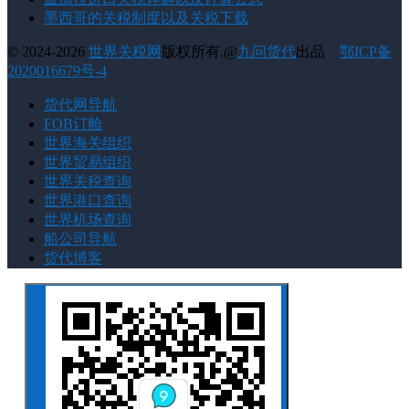
墨西哥的关税制度以及关税下载
© 2024-2026
世界关税网
版权所有.@
九问货代
出品
鄂ICP备
2020016679号-4
货代网导航
FOB订舱
世界海关组织
世界贸易组织
世界关税查询
世界港口查询
世界机场查询
船公司导航
货代博客