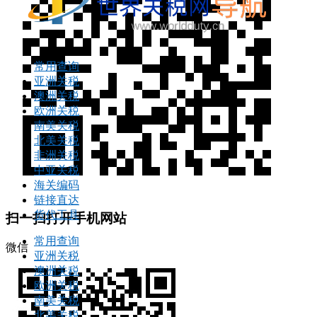
常用查询
亚洲关税
澳洲关税
欧洲关税
南美关税
北美关税
非洲关税
中亚关税
海关编码
链接直达
货代工具
扫一扫打开手机网站
常用查询
微信
亚洲关税
澳洲关税
欧洲关税
南美关税
北美关税