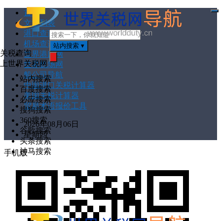
首页
打
文章列表
开
菜
港口查询
单
机场查询
站内搜索
▾
关税查询
世界港口网
上世界关税网
世界机场网
搜
索
船公司导航
站内搜索
中国进口关税计算器
百度搜索
美国关税计算器
必应搜索
贸易术语报价工具
搜狗搜索
360搜索
2026年08月06日
谷歌搜索
星期四
头条搜索
神马搜索
手机版