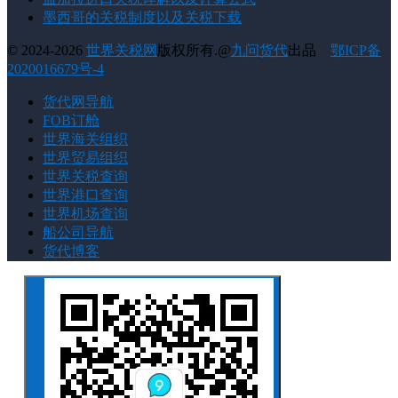
墨西哥的关税制度以及关税下载
© 2024-2026
世界关税网
版权所有.@
九问货代
出品
鄂ICP备
2020016679号-4
货代网导航
FOB订舱
世界海关组织
世界贸易组织
世界关税查询
世界港口查询
世界机场查询
船公司导航
货代博客