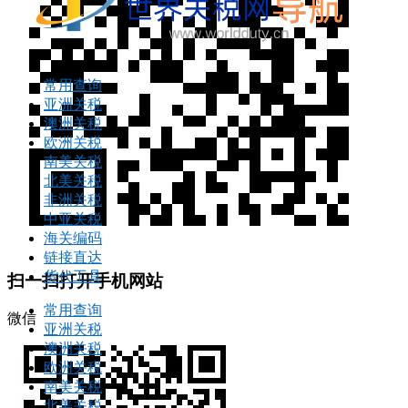
常用查询
亚洲关税
澳洲关税
欧洲关税
南美关税
北美关税
非洲关税
中亚关税
海关编码
链接直达
货代工具
扫一扫打开手机网站
常用查询
微信
亚洲关税
澳洲关税
欧洲关税
南美关税
北美关税