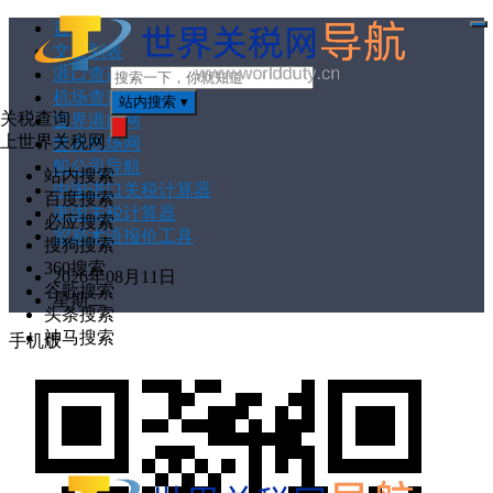
首页
打
文章列表
开
菜
港口查询
单
机场查询
站内搜索
▾
关税查询
世界港口网
上世界关税网
世界机场网
搜
索
船公司导航
站内搜索
中国进口关税计算器
百度搜索
美国关税计算器
必应搜索
贸易术语报价工具
搜狗搜索
360搜索
2026年08月11日
谷歌搜索
星期二
头条搜索
神马搜索
手机版