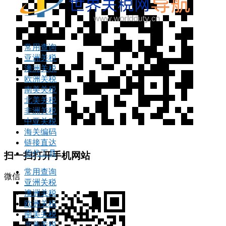
常用查询
亚洲关税
澳洲关税
欧洲关税
南美关税
北美关税
非洲关税
中亚关税
海关编码
链接直达
货代工具
扫一扫打开手机网站
常用查询
微信
亚洲关税
澳洲关税
欧洲关税
南美关税
北美关税