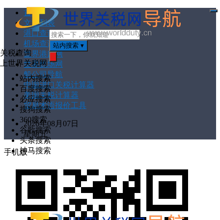
首页
打
文章列表
开
菜
港口查询
单
机场查询
站内搜索
▾
关税查询
世界港口网
上世界关税网
世界机场网
搜
索
船公司导航
站内搜索
中国进口关税计算器
百度搜索
美国关税计算器
必应搜索
贸易术语报价工具
搜狗搜索
360搜索
2026年08月07日
谷歌搜索
星期五
头条搜索
神马搜索
手机版