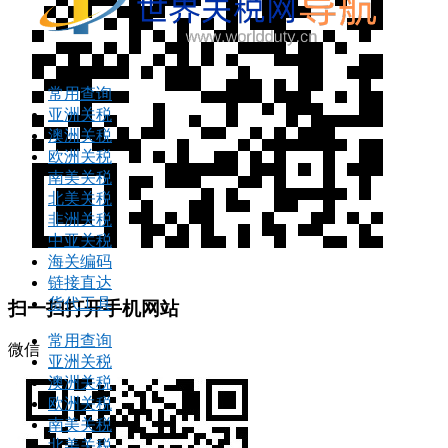
常用查询
亚洲关税
澳洲关税
欧洲关税
南美关税
北美关税
非洲关税
中亚关税
海关编码
链接直达
货代工具
扫一扫打开手机网站
常用查询
微信
亚洲关税
澳洲关税
欧洲关税
南美关税
北美关税