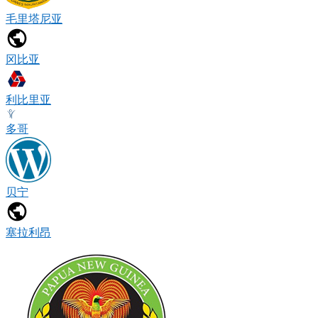
毛里塔尼亚
冈比亚
利比里亚
多哥
贝宁
塞拉利昂