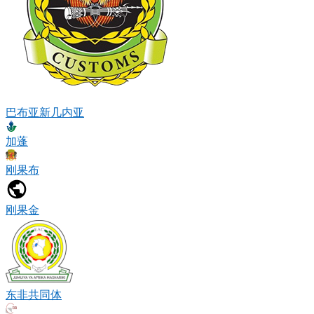
巴布亚新几内亚
加蓬
刚果布
刚果金
东非共同体