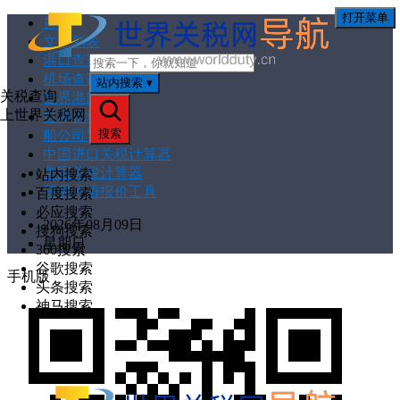
打开菜单
首页
文章列表
港口查询
机场查询
站内搜索
▾
关税查询
世界港口网
上世界关税网
世界机场网
搜索
船公司导航
中国进口关税计算器
美国关税计算器
站内搜索
贸易术语报价工具
百度搜索
必应搜索
2026年08月09日
搜狗搜索
星期日
360搜索
谷歌搜索
手机版
头条搜索
神马搜索