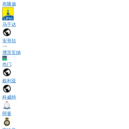
布隆迪
乌干达
安哥拉
博茨瓦纳
也门
叙利亚
科威特
阿曼