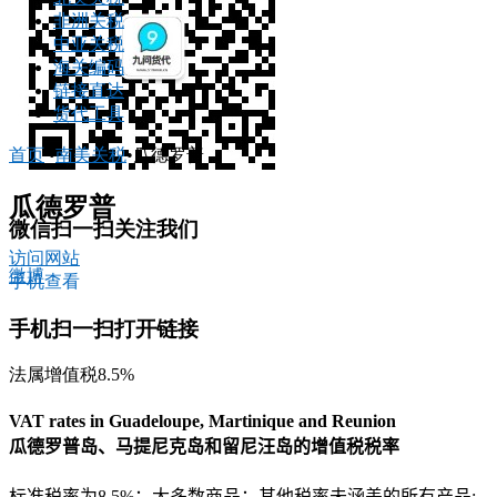
非洲关税
中亚关税
海关编码
链接直达
货代工具
首页
•
南美关税
•
瓜德罗普
瓜德罗普
微信扫一扫关注我们
访问网站
微博
手机查看
手机扫一扫打开链接
法属增值税8.5%
VAT rates in Guadeloupe, Martinique and Reunion
瓜德罗普岛、马提尼克岛和留尼汪岛的增值税税率
标准税率为8.5%：大多数商品：其他税率未涵盖的所有产品;