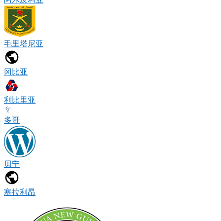
毛里塔尼亚
冈比亚
利比里亚
多哥
贝宁
塞拉利昂