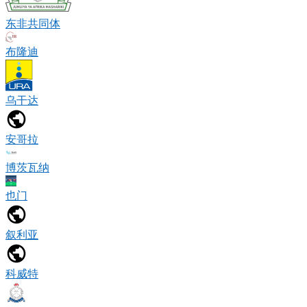
东非共同体
布隆迪
乌干达
安哥拉
博茨瓦纳
也门
叙利亚
科威特