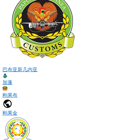
巴布亚新几内亚
加蓬
刚果布
刚果金