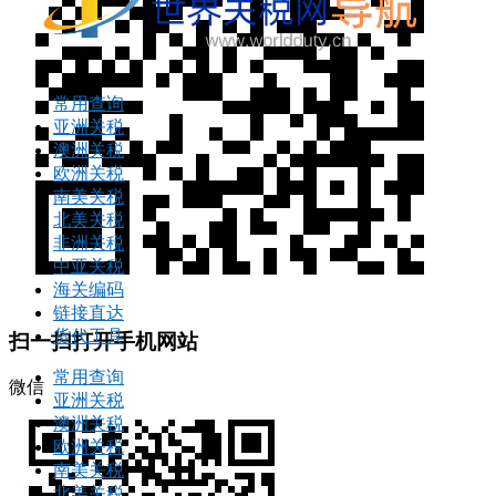
常用查询
亚洲关税
澳洲关税
欧洲关税
南美关税
北美关税
非洲关税
中亚关税
海关编码
链接直达
货代工具
扫一扫打开手机网站
常用查询
微信
亚洲关税
澳洲关税
欧洲关税
南美关税
北美关税