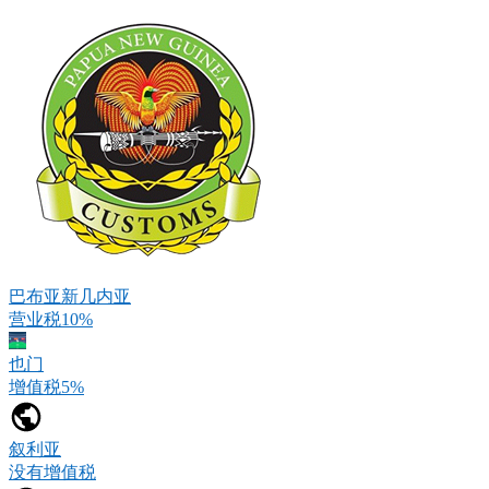
巴布亚新几内亚
营业税10%
也门
增值税5%
叙利亚
没有增值税