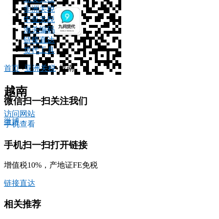
非洲关税
中亚关税
海关编码
链接直达
货代工具
首页
•
亚洲关税
•
越南
越南
微信扫一扫关注我们
访问网站
微博
手机查看
手机扫一扫打开链接
增值税10%，产地证FE免税
链接直达
相关推荐