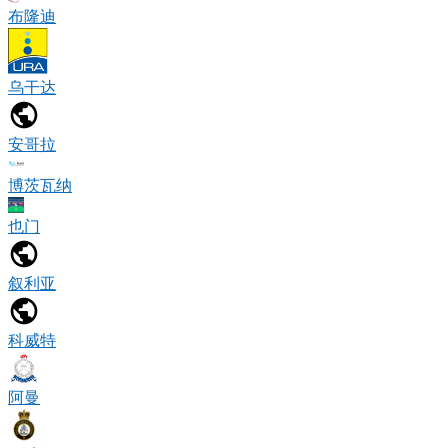
布隆迪
乌干达
安哥拉
博茨瓦纳
也门
叙利亚
科威特
阿曼