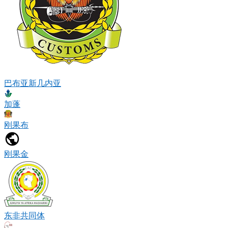
巴布亚新几内亚
加蓬
刚果布
刚果金
东非共同体