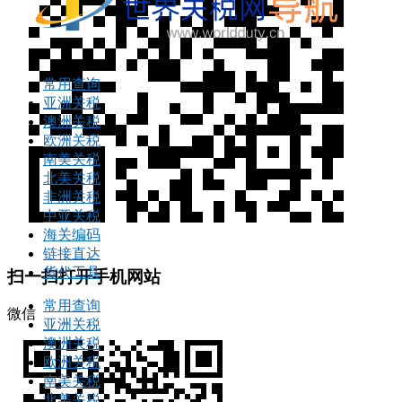
常用查询
亚洲关税
澳洲关税
欧洲关税
南美关税
北美关税
非洲关税
中亚关税
海关编码
链接直达
货代工具
扫一扫打开手机网站
常用查询
微信
亚洲关税
澳洲关税
欧洲关税
南美关税
北美关税