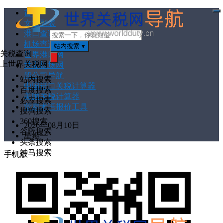
首页
打
文章列表
开
菜
港口查询
单
机场查询
站内搜索
▾
关税查询
世界港口网
上世界关税网
世界机场网
搜
索
船公司导航
站内搜索
中国进口关税计算器
百度搜索
美国关税计算器
必应搜索
贸易术语报价工具
搜狗搜索
360搜索
2026年08月10日
谷歌搜索
星期一
头条搜索
神马搜索
手机版