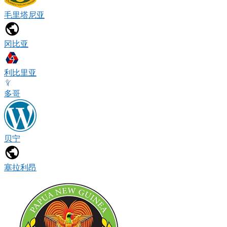
毛里塔尼亚
冈比亚
利比里亚
多哥
贝宁
塞拉利昂