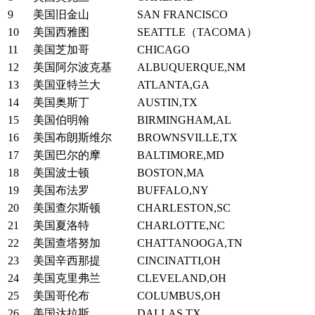
9
美国旧金山
SAN FRANCISCO
10
美国西雅图
SEATTLE（TACOMA）
11
美国芝加哥
CHICAGO
12
美国阿尔波克基
ALBUQUERQUE,NM
13
美国亚特兰大
ATLANTA,GA
14
美国奥斯丁
AUSTIN,TX
15
美国伯明翰
BIRMINGHAM,AL
16
美国布朗斯维尔
BROWNSVILLE,TX
17
美国巴尔的摩
BALTIMORE,MD
18
美国波士顿
BOSTON,MA
19
美国布法罗
BUFFALO,NY
20
美国查尔斯顿
CHARLESTON,SC
21
美国夏洛特
CHARLOTTE,NC
22
美国查塔努加
CHATTANOOGA,TN
23
美国辛西那提
CINCINATTI,OH
24
美国克里弗兰
CLEVELAND,OH
25
美国哥伦布
COLUMBUS,OH
26
美国达拉斯
DALLAS,TX