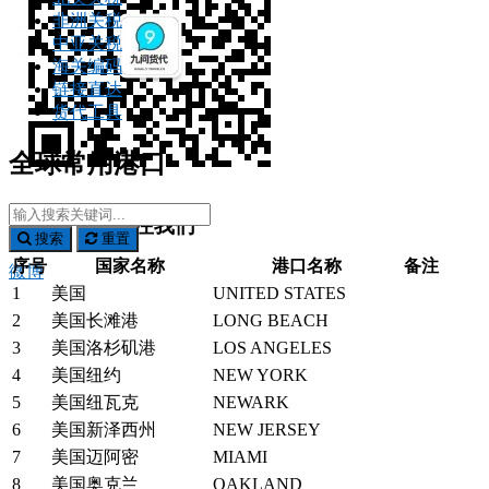
非洲关税
中亚关税
海关编码
链接直达
货代工具
全球常用港口
微信扫一扫关注我们
搜索
重置
序号
国家名称
港口名称
备注
微博
1
美国
UNITED STATES
2
美国长滩港
LONG BEACH
3
美国洛杉矶港
LOS ANGELES
4
美国纽约
NEW YORK
5
美国纽瓦克
NEWARK
6
美国新泽西州
NEW JERSEY
7
美国迈阿密
MIAMI
8
美国奥克兰
OAKLAND