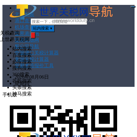
首页
打
文章列表
开
菜
港口查询
单
机场查询
站内搜索
▾
关税查询
世界港口网
上世界关税网
世界机场网
搜
索
船公司导航
站内搜索
中国进口关税计算器
百度搜索
美国关税计算器
必应搜索
贸易术语报价工具
搜狗搜索
360搜索
2026年08月06日
谷歌搜索
星期四
头条搜索
神马搜索
手机版