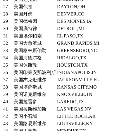
27
美国代顿
DAYTON,OH
28
美国丹佛
DENVER,CO
29
美国德梅因
DES MOINES,IA
30
美国底特律
DETROIT,MI
31
美国埃尔帕索
EL PASO,TX
32
美国大急流城
GRAND RAPIDS,MI
33
美国格林斯伯勒
GREENSBORO,NC
34
美国海德尔格
HIDALGO,TX
35
美国休斯敦
HOUSTON,TX
36
美国印第安那波利斯
INDIANAPOLIS,IN
37
美国杰克逊维尔
JACKSONVILLE,FL
38
美国堪萨斯城
KANSAS CITY,MO
39
美国诺克斯维尔
KNOXVILLE,TN
40
美国拉雷多
LAREDO,TX
41
美国拉斯维加斯
LAS VEGAS,NV
42
美国小石城
LITTLE ROCK,AR
43
美国路易斯维尔
LOUISVILLE,KY
44
美国孟菲斯
MEMPHIS,TN