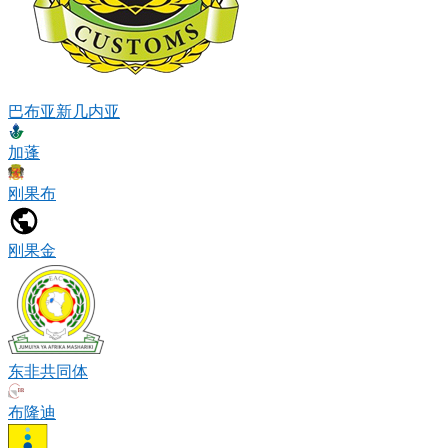
巴布亚新几内亚
加蓬
刚果布
刚果金
东非共同体
布隆迪