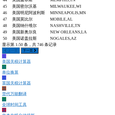
45
美国密尔沃基
MILWAUKEE,WI
46
美国明尼阿波利斯
MINNEAPOLIS,MN
47
美国莫比尔
MOBILE,AL
48
美国纳什维尔
NASHVILLE,TN
49
美国新奥尔良
NEW ORLEANS,LA
50
美国诺盖拉斯
NOGALES,AZ
显示第 1-50 条，共 746 条记录
上一页
下一页
美
美国关税计算器
单
单位换算
英
英国关税计算器
货
货代万能翻译
全
全球时间工具
文