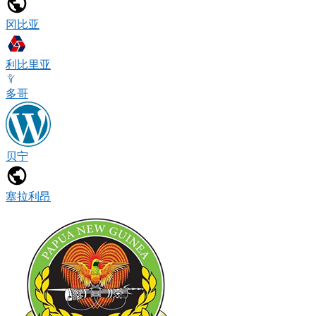
冈比亚
利比里亚
多哥
贝宁
塞拉利昂