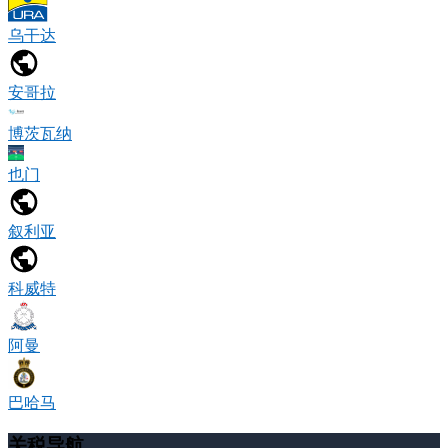
乌干达
安哥拉
博茨瓦纳
也门
叙利亚
科威特
阿曼
巴哈马
关税导航