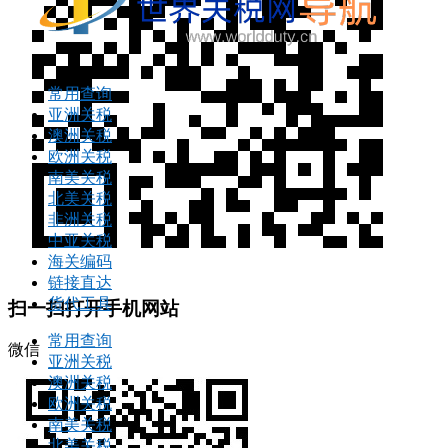
常用查询
亚洲关税
澳洲关税
欧洲关税
南美关税
北美关税
非洲关税
中亚关税
海关编码
链接直达
货代工具
扫一扫打开手机网站
常用查询
微信
亚洲关税
澳洲关税
欧洲关税
南美关税
北美关税