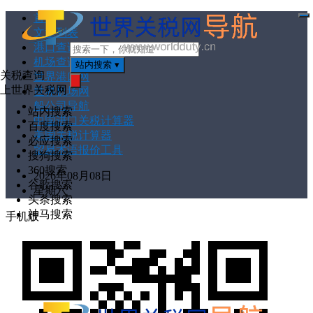
首页
打
文章列表
开
菜
港口查询
单
机场查询
站内搜索
▾
关税查询
世界港口网
上世界关税网
世界机场网
搜
索
船公司导航
站内搜索
中国进口关税计算器
百度搜索
美国关税计算器
必应搜索
贸易术语报价工具
搜狗搜索
360搜索
2026年08月08日
谷歌搜索
星期六
头条搜索
神马搜索
手机版