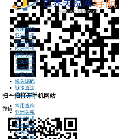
常用查询
亚洲关税
澳洲关税
欧洲关税
南美关税
北美关税
非洲关税
中亚关税
海关编码
链接直达
货代工具
扫一扫打开手机网站
常用查询
微信
亚洲关税
澳洲关税
欧洲关税
南美关税
北美关税