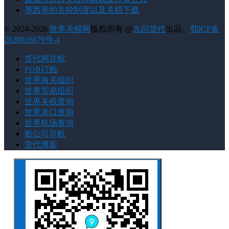
墨西哥的关税制度以及关税下载
© 2024-2026
世界关税网
版权所有.@
九问货代
出品
鄂ICP备
2020016679号-4
货代网导航
FOB订舱
世界海关组织
世界贸易组织
世界关税查询
世界港口查询
世界机场查询
船公司导航
货代博客