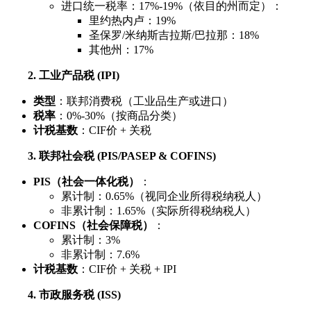
进口统一税率：17%-19%（依目的州而定）：
里约热内卢：19%
圣保罗/米纳斯吉拉斯/巴拉那：18%
其他州：17%
2. 工业产品税 (IPI)
类型
：联邦消费税（工业品生产或进口）
税率
：0%-30%（按商品分类）
计税基数
：CIF价 + 关税
3. 联邦社会税 (PIS/PASEP & COFINS)
PIS（社会一体化税）
：
累计制：0.65%（视同企业所得税纳税人）
非累计制：1.65%（实际所得税纳税人）
COFINS（社会保障税）
：
累计制：3%
非累计制：7.6%
计税基数
：CIF价 + 关税 + IPI
4. 市政服务税 (ISS)