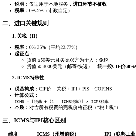
说明
：仅适用于本地服务，
进口环节不征收
税率
：0%-5%（市政自定）
二、进口关键规则
1. 关税（II）
税率
：0%-35%（平均22.77%）
起征点
：
货值 ≤50美元且买卖双方为个人：免税
货值50-3000美元（邮寄/快递）：
统一按CIF价60
2. ICMS特殊性
税基构成
：CIF价 + 关税 + IPI + PIS + COFINS
计算公式
：
ICMS = [税基 ÷ (1 - ICMS税率)] × ICMS税率
本质
：对含所有税费的完税价格征税（"税上税"）
三、ICMS与IPI核心区别
维度
ICMS（州增值税）
IPI（联邦工