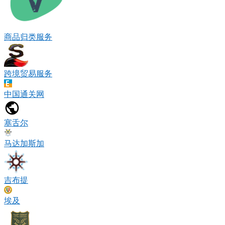
商品归类服务
跨境贸易服务
中国通关网
塞舌尔
马达加斯加
吉布提
埃及