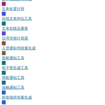
文
文本长度计算
在
在线文本对比工具
文
文本在线去重复
台
台湾关税计算器
入
入货通知书批量生成
装
装船通知工具
电
电子章生成工具
甩
甩柜通知工具
放
放舱通知工具
群
群发报价批量生成
数